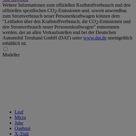
Weitere Informationen zum offiziellen Kraftstoffverbrauch und den
offiziellen spezifischen CO
-Emissionen und, soweit anwendbar,
2
zum Stromverbrauch neuer Personenkraftwagen können dem
"Leitfaden über den Kraftstoffverbrauch, die CO
-Emissionen und
2
den Stromverbrauch neuer Personenkraftwagen" entnommen
werden, der an allen Verkaufsstellen und bei der Deutschen
Automobil Treuhand GmbH (DAT) unter
www.dat.de
unentgeltlich
erhältlich ist.
Modeller
Leaf
Micra
Juke
Qashqai
X-Trail