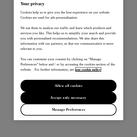
Personbiler
Your privacy
Cookies help us to give you the best experience on our website.
Cookies are used for ads personalisation.
We use them to analyse our traffic and learn which products and
services you like. This helps us to simplify your search and provide
you with personalised recommendations. We also share this
information with our partners, so that our communication is more
relevant to you.
Leaf
You can customise your consent by clicking on “Manage
Micra
Preferences” below and / or by accessing the cookies section of the
Juke
website. . For further information, see
our cookie policy
Qashqai
X-Trail
E-NV200 EVALIA
Allow all cookies
370Z
Note
Accept only necessary
Pulsar
Manage Preferences
Varebiler