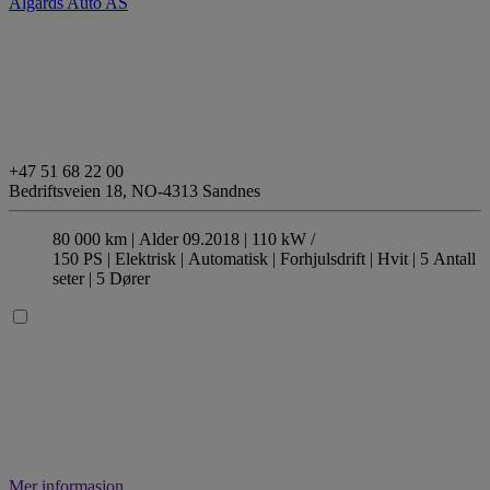
Ålgårds Auto AS
+47 51 68 22 00
Bedriftsveien 18,
NO-4313 Sandnes
80 000 km |
Alder 09.2018 |
110 kW /
150 PS |
Elektrisk
| Automatisk
| Forhjulsdrift
| Hvit
| 5 Antall
seter
| 5 Dører
Mer informasjon