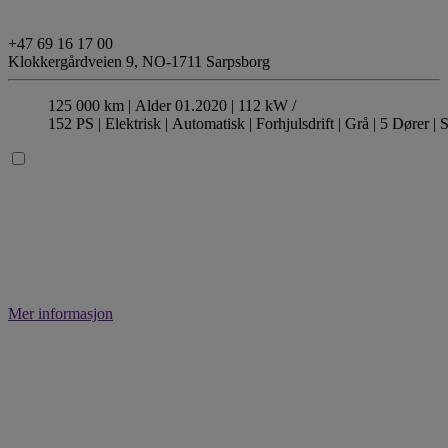
+47 69 16 17 00
Klokkergårdveien 9,
NO-1711 Sarpsborg
125 000 km |
Alder 01.2020 |
112 kW /
152 PS |
Elektrisk
| Automatisk
| Forhjulsdrift
| Grå
| 5 Dører
| S
Mer informasjon