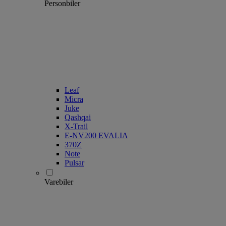
Personbiler
Leaf
Micra
Juke
Qashqai
X-Trail
E-NV200 EVALIA
370Z
Note
Pulsar
Varebiler