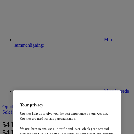
Min
sammenligning:
Mine lagrede
søk:
Your privacy
Oppdater søk
Søk i lageret av nye biler
Cookies help us to give you the best experience on our website.
Cookies are used for ads personalisation.
54
Nissan Leaf funnet
We use them to analyse our traffic and learn which products and
54
Nissan Leaf funnet
services you like. This helps us to simplify your search and provide