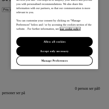
you with personalised recommendations. We also share this
information with our partners, so that our communication is more
relevant to you.
You can customise your consent by clicking on “Manage
Preferences” below and / or by accessing the cookies section of the
website. . For further information, see
our cookie policy
Allow all cookies
Accept only necessary
Manage Preferences
0
person ser på
0
personer ser på