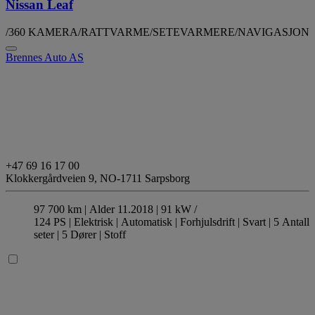
Nissan Leaf
/360 KAMERA/RATTVARME/SETEVARMERE/NAVIGASJON
Brennes Auto AS
+47 69 16 17 00
Klokkergårdveien 9,
NO-1711 Sarpsborg
97 700 km |
Alder 11.2018 |
91 kW /
124 PS |
Elektrisk
| Automatisk
| Forhjulsdrift
| Svart
| 5 Antall
seter
| 5 Dører
| Stoff