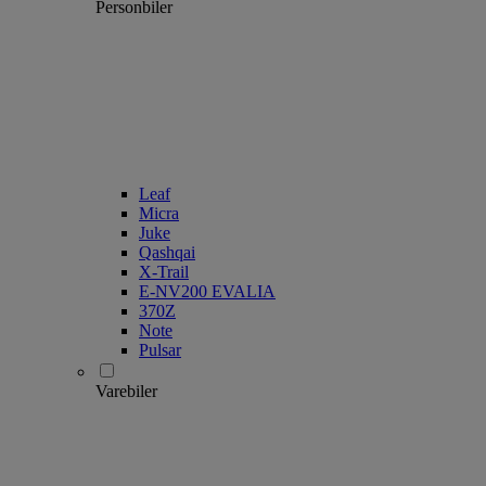
Personbiler
Leaf
Micra
Juke
Qashqai
X-Trail
E-NV200 EVALIA
370Z
Note
Pulsar
Varebiler