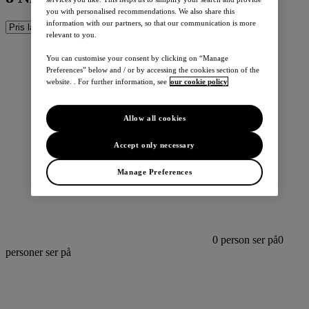
you with personalised recommendations. We also share this
information with our partners, so that our communication is more
relevant to you.
You can customise your consent by clicking on “Manage
Preferences” below and / or by accessing the cookies section of the
website. . For further information, see
our cookie policy
Allow all cookies
Accept only necessary
Manage Preferences
0
person ser på
0
personer ser på