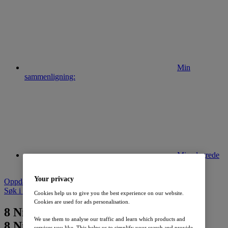
Min
sammenligning:
Mine lagrede
søk:
Your privacy
Oppdater søk
Søk i lageret av nye biler
Cookies help us to give you the best experience on our website.
Cookies are used for ads personalisation.
8
Nissan Micra funnet
We use them to analyse our traffic and learn which products and
8
Nissan Micra funnet
services you like. This helps us to simplify your search and provide