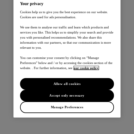
Personbiler
Your privacy
Cookies help us to give you the best experience on our website.
Cookies are used for ads personalisation.
We use them to analyse our traffic and learn which products and
services you like. This helps us to simplify your search and provide
you with personalised recommendations. We also share this
information with our partners, so that our communication is more
relevant to you.
Leaf
You can customise your consent by clicking on “Manage
Micra
Preferences” below and / or by accessing the cookies section of the
Juke
website. . For further information, see
our cookie policy
Qashqai
X-Trail
E-NV200 EVALIA
Allow all cookies
370Z
Note
Accept only necessary
Pulsar
Manage Preferences
Varebiler