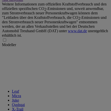
Weitere Informationen zum offiziellen Kraftstoffverbrauch und den
offiziellen spezifischen CO
-Emissionen und, soweit anwendbar,
2
zum Stromverbrauch neuer Personenkraftwagen können dem
"Leitfaden über den Kraftstoffverbrauch, die CO
-Emissionen und
2
den Stromverbrauch neuer Personenkraftwagen" entnommen
werden, der an allen Verkaufsstellen und bei der Deutschen
Automobil Treuhand GmbH (DAT) unter
www.dat.de
unentgeltlich
erhältlich ist.
Modeller
Leaf
Micra
Juke
Qashqai
X-Trail