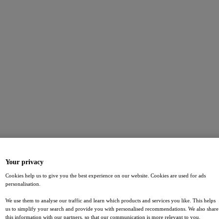
Your privacy
Cookies help us to give you the best experience on our website. Cookies are used for ads
personalisation.
We use them to analyse our traffic and learn which products and services you like. This helps
us to simplify your search and provide you with personalised recommendations. We also share
this information with our partners, so that our communication is more relevant to you.