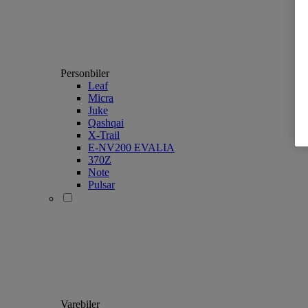
Personbiler
Leaf
Micra
Juke
Qashqai
X-Trail
E-NV200 EVALIA
370Z
Note
Pulsar
Varebiler