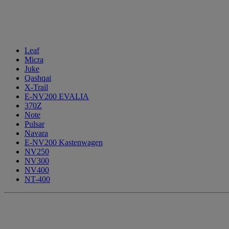
Leaf
Micra
Juke
Qashqai
X-Trail
E-NV200 EVALIA
370Z
Note
Pulsar
Navara
E-NV200 Kastenwagen
NV250
NV300
NV400
NT-400