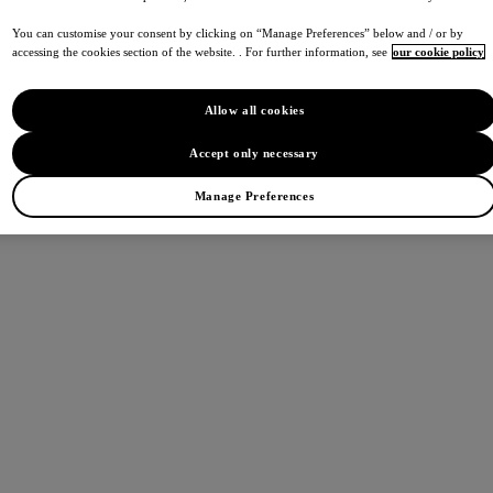
You can customise your consent by clicking on “Manage Preferences” below and / or by
accessing the cookies section of the website. . For further information, see
our cookie policy
Allow all cookies
Accept only necessary
Manage Preferences