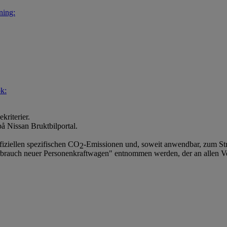
ning:
k:
kriterier.
på Nissan Bruktbilportal.
fiziellen spezifischen CO
-Emissionen und, soweit anwendbar, zum S
2
brauch neuer Personenkraftwagen" entnommen werden, der an allen V