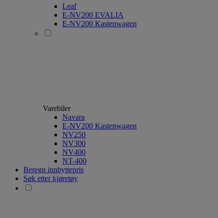
Leaf
E-NV200 EVALIA
E-NV200 Kastenwagen
Varebiler
Navara
E-NV200 Kastenwagen
NV250
NV300
NV400
NT-400
Beregn innbyttepris
Søk etter kjøretøy