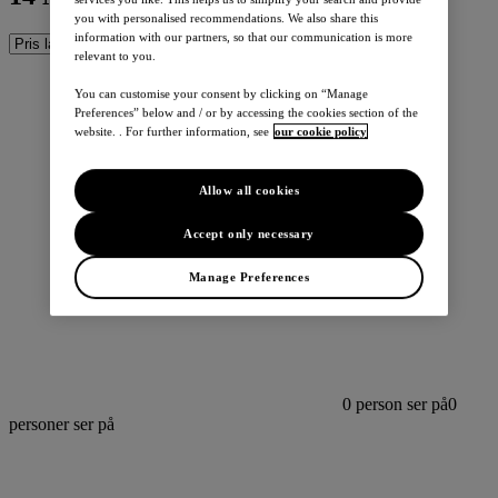
you with personalised recommendations. We also share this
information with our partners, so that our communication is more
relevant to you.
You can customise your consent by clicking on “Manage
Preferences” below and / or by accessing the cookies section of the
website. . For further information, see
our cookie policy
Allow all cookies
Accept only necessary
Manage Preferences
0
person ser på
0
personer ser på