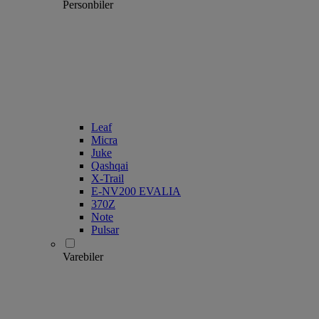
Personbiler
Leaf
Micra
Juke
Qashqai
X-Trail
E-NV200 EVALIA
370Z
Note
Pulsar
Varebiler