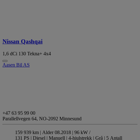
Nissan Qashqai
1,6 dCi 130 Tekna+ 4x4
Aasen Bil AS
+47 63 95 99 00
Parallellvegen 64,
NO-2092 Minnesund
159 939 km |
Alder 08.2018 |
96 kW /
131 PS |
Diesel
| Manuell
| 4-hjulstrekk
| Grå
| 5 Antall