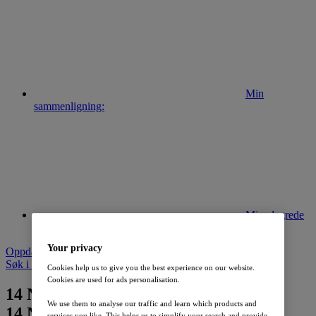
Min
sammenligning:
Mine lagrede
søk:
Your privacy
Oppdater søk
Søk i lageret av nye biler
Cookies help us to give you the best experience on our website.
Cookies are used for ads personalisation.
14
Nissan Qashqai funnet
We use them to analyse our traffic and learn which products and
14
Nissan Qashqai funnet
services you like. This helps us to simplify your search and provide