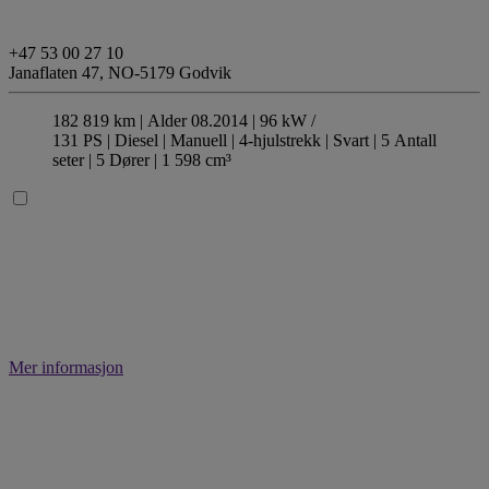
+47 53 00 27 10
Janaflaten 47,
NO-5179 Godvik
182 819 km |
Alder 08.2014 |
96 kW /
131 PS |
Diesel
| Manuell
| 4-hjulstrekk
| Svart
| 5 Antall
seter
| 5 Dører
| 1 598 cm³
Mer informasjon