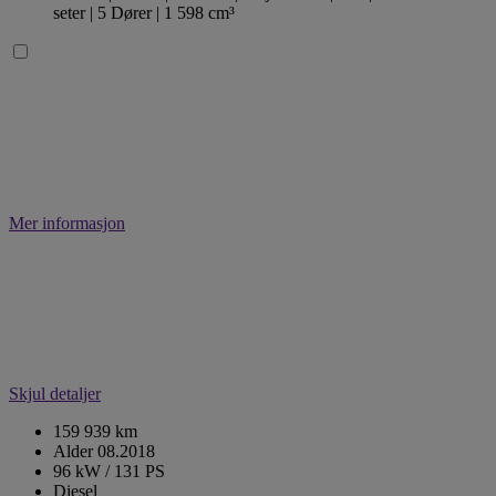
seter
| 5 Dører
| 1 598 cm³
Mer informasjon
Skjul detaljer
159 939 km
Alder 08.2018
96 kW / 131 PS
Diesel